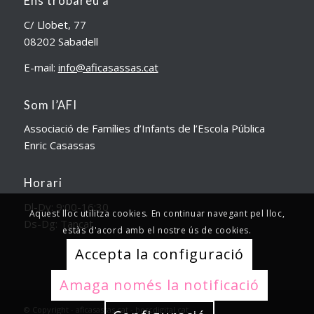
Ens trobareu a
C/ Llobet, 77
08202 Sabadell
E-mail:
info@aficasassas.cat
Som l’AFI
Associació de Famílies d’Infants de l’Escola Pública
Enric Casassas
Horari
Dl-Dv: 9:00-16:30
Aquest lloc utilitza cookies. En continuar navegant pel lloc,
Ds-Dg: Tancat
estàs d'acord amb el nostre ús de cookies.
Accepta la configuració
Amaga només la notificació
© Copyright - aficasassas.cat - boscdigital.cat