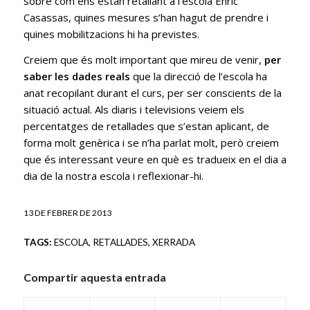
sobre com ens estan retallant a l’escola Enric
Casassas, quines mesures s’han hagut de prendre i
quines mobilitzacions hi ha previstes.
Creiem que és molt important que mireu de venir,
per
saber les dades reals
que la direcció de l’escola ha
anat recopilant durant el curs, per ser conscients de la
situació actual. Als diaris i televisions veiem els
percentatges de retallades que s’estan aplicant, de
forma molt genèrica i se n’ha parlat molt, però creiem
que és interessant veure en què es tradueix en el dia a
dia de la nostra escola i reflexionar-hi.
13 DE FEBRER DE 2013
TAGS:
ESCOLA
,
RETALLADES
,
XERRADA
Compartir aquesta entrada