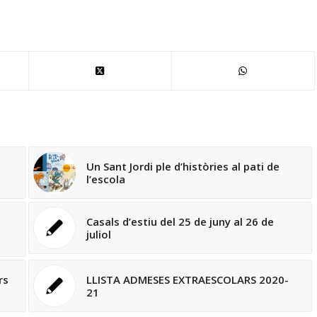
Un Sant Jordi ple d’històries al pati de
l’escola
Casals d’estiu del 25 de juny al 26 de
juliol
rs
LLISTA ADMESES EXTRAESCOLARS 2020-
21