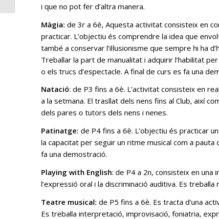
i que no pot fer d’altra manera.
Màgia:
de 3r a 6è, Aquesta activitat consisteix en conf
practicar. L’objectiu és comprendre la idea que envol
també a conservar l’il·lusionisme que sempre hi ha d’h
Treballar la part de manualitat i adquirir l’habilitat pe
o els trucs d’espectacle. A final de curs es fa una de
Natació
: de P3 fins a 6è. L’activitat consisteix en re
a la setmana. El trasllat dels nens fins al Club, així 
dels pares o tutors dels nens i nenes.
Patinatge:
de P4 fins a 6è. L’objectiu és practicar un 
la capacitat per seguir un ritme musical com a pauta d
fa una demostració.
Playing with English
: de P4 a 2n, consisteix en una 
l’expressió oral i la discriminació auditiva. Es treballa
Teatre musical:
de P5 fins a 6è. Es tracta d’una acti
Es treballa interpretació, improvisació, foniatria, ex