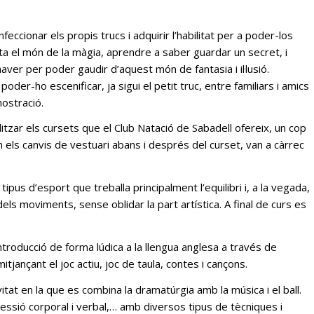
eccionar els propis trucs i adquirir l’habilitat per a poder-los
ta el món de la màgia, aprendre a saber guardar un secret, i
aver per poder gaudir d’aquest món de fantasia i il·lusió.
r poder-ho escenificar, ja sigui el petit truc, entre familiars i amics
mostració.
alitzar els cursets que el Club Natació de Sabadell ofereix, un cop
com els canvis de vestuari abans i després del curset, van a càrrec
tipus d’esport que treballa principalment l’equilibri i, a la vegada,
els moviments, sense oblidar la part artística. A final de curs es
introducció de forma lúdica a la llengua anglesa a través de
 mitjançant el joc actiu, joc de taula, contes i cançons.
vitat en la que es combina la dramatúrgia amb la música i el ball.
pressió corporal i verbal,… amb diversos tipus de tècniques i