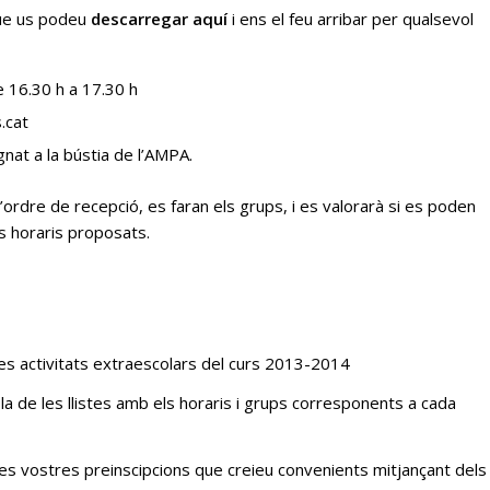
 que us podeu
descarregar aquí
i ens el feu arribar per qualsevol
e 16.30 h a 17.30 h
.cat
ignat a la bústia de l’AMPA.
l’ordre de recepció, es faran els grups, i es valorarà si es poden
ls horaris proposats.
 les activitats extraescolars del curs 2013-2014
ola de les llistes amb els horaris i grups corresponents a cada
 les vostres preinscipcions que creieu convenients mitjançant dels