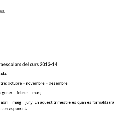
es.
raescolars del curs 2013-14
ula.
stre: octubre – novembre – desembre
: gener – febrer – març
abril – maig – juny. En aquest trimestre es quan es formalitzarà
a corresponent.