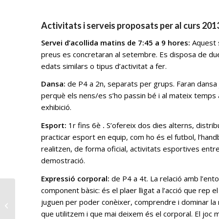
Activitats i serveis proposats per al curs 20
Servei d’acollida matins de 7:45 a 9 hores:
Aquest s
preus es concretaran al setembre. Es disposa de du
edats similars o tipus d’activitat a fer.
Dansa:
de P4 a 2n, separats per grups. Faran dansa j
perquè els nens/es s’ho passin bé i al mateix temps a
exhibició.
Esport:
1r fins 6è
.
S’ofereix dos dies alterns, distribu
practicar esport en equip, com ho és el futbol, l’handb
realitzen, de forma oficial, activitats esportives entre
demostració.
Expressió corporal:
de P4 a 4t. La relació amb l’ent
component bàsic: és el plaer lligat a l’acció que rep e
Casals d’estiu del 25 de juny al 26
juguen per poder conèixer, comprendre i dominar la re
de juliol
que utilitzem i que mai deixem és el corporal. El joc 