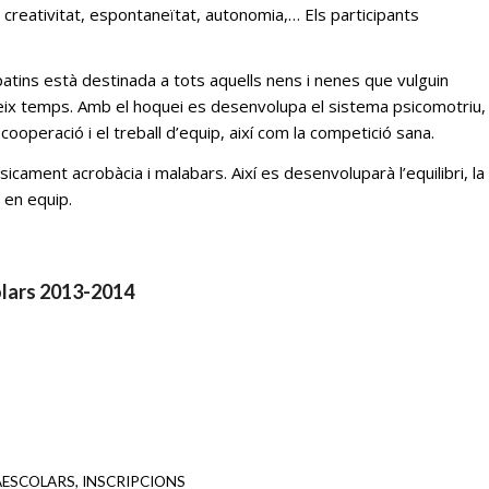
, creativitat, espontaneïtat, autonomia,… Els participants
patins està destinada a tots aquells nens i nenes que vulguin
ateix temps. Amb el hoquei es desenvolupa el sistema psicomotriu,
a cooperació i el treball d’equip, així com la competició sana.
sicament acrobàcia i malabars. Així es desenvoluparà l’equilibri, la
 en equip.
colars 2013-2014
AESCOLARS
,
INSCRIPCIONS