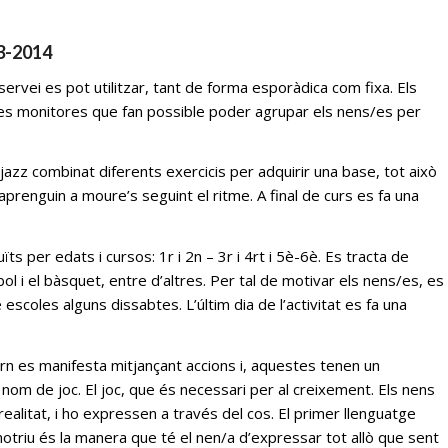
13-2014
ervei es pot utilitzar, tant de forma esporàdica com fixa. Els
es monitores que fan possible poder agrupar els nens/es per
azz combinat diferents exercicis per adquirir una base, tot això
prenguin a moure’s seguint el ritme. A final de curs es fa una
ïts per edats i cursos: 1r i 2n – 3r i 4rt i 5è-6è. Es tracta de
ol i el bàsquet, entre d’altres. Per tal de motivar els nens/es, es
 escoles alguns dissabtes. L’últim dia de l’activitat es fa una
orn es manifesta mitjançant accions i, aquestes tenen un
l nom de joc. El joc, que és necessari per al creixement. Els nens
alitat, i ho expressen a través del cos. El primer llenguatge
motriu és la manera que té el nen/a d’expressar tot allò que sent