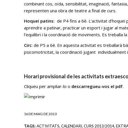
combinant cos, oïda, sensibilitat, imaginació, fantasia
representen una obra de teatre a final de curs.
Hoquei patins:
de P4 fins a 6è. L’activitat d’hoquei 
aprendre a patinar, practicar un esport i jugar al m
l’equilibri i la coordinació de moviments. Es treballa l
Circ
: de P5 a 6è. En aquesta activitat es treballarà bà
psicomotricitat, la coordinació jugant individualment i
Horari provisional de les activitats extraes
Cliqueu per ampliar-lo o
descarregueu-vos el pdf
.
16 DE MAIG DE 2013
TAGS:
ACTIVITATS
,
CALENDARI
,
CURS 2013/2014
,
EXTR