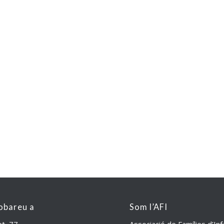
obareu a
Som l’AFI
et, 77
Associació de Famílies d’In