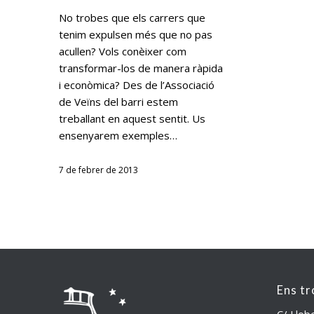
No trobes que els carrers que
tenim expulsen més que no pas
acullen? Vols conèixer com
transformar-los de manera ràpida
i econòmica? Des de l’Associació
de Veïns del barri estem
treballant en aquest sentit. Us
ensenyarem exemples…
7 de febrer de 2013
Ens tr
C/ Llob